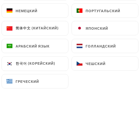
клиентов.
НЕМЕЦКИЙ
НЕМЕЦКИЙ
ПОРТУГАЛЬСКИЙ
ПОРТУГАЛЬСКИЙ
简体中文 (КИТАЙСКИЙ)
简体中文 (КИТАЙСКИЙ)
ЯПОНСКИЙ
ЯПОНСКИЙ
Nathalie S. оценил(-а)
N
5/5
АРАБСКИЙ ЯЗЫК
АРАБСКИЙ ЯЗЫК
ГОЛЛАНДСКИЙ
ГОЛЛАНДСКИЙ
31/07/2026
•
07:43
한국어 (КОРЕЙСКИЙ)
한국어 (КОРЕЙСКИЙ)
ЧЕШСКИЙ
ЧЕШСКИЙ
Ingrid P. оценил(-а)
I
5/5
ГРЕЧЕСКИЙ
ГРЕЧЕСКИЙ
C'était très bon! Et budget sympathique.
Je recommande !
05/07/2026
•
04:45
Magdalena L. оценил(-а)
M
5/5
10/06/2026
•
04:21