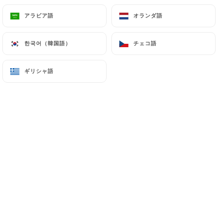
アラビア語
アラビア語
オランダ語
オランダ語
メニュー
JA
한국어（韓国語）
한국어（韓国語）
チェコ語
チェコ語
ギリシャ語
ギリシャ語
/
ホーム
ギャラリー
ギャラリー
Bonjour,