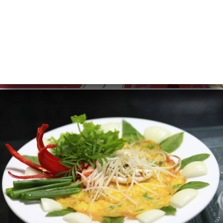
ーム
約
文
ラリー
ュー
ュー
ISATION
絡先