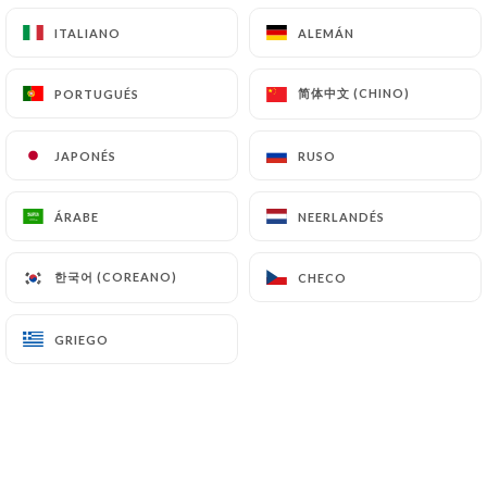
ITALIANO
ITALIANO
ALEMÁN
ALEMÁN
简体中文 (CHINO)
简体中文 (CHINO)
PORTUGUÉS
PORTUGUÉS
JAPONÉS
JAPONÉS
RUSO
RUSO
ÁRABE
ÁRABE
NEERLANDÉS
NEERLANDÉS
RESEÑA 111
한국어 (COREANO)
한국어 (COREANO)
CHECO
CHECO
RESTAURANT VIETNAMIEN
4 Rue Du Faubourg D'Arras
GRIEGO
GRIEGO
59000 Lille France
¿Quiénes somos?