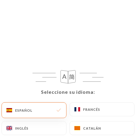
ES
MENÚ
Seleccione su idioma:
Seleccione su idioma:
Cerrado. Abrimos a las 12:00.
FRANCÉS
FRANCÉS
ESPAÑOL
ESPAÑOL
INGLÉS
INGLÉS
CATALÁN
CATALÁN