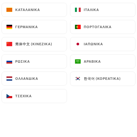
ΚΑΤΑΛΑΝΙΚΆ
ΚΑΤΑΛΑΝΙΚΆ
ΙΤΑΛΙΚΆ
ΙΤΑΛΙΚΆ
ΓΕΡΜΑΝΙΚΆ
ΓΕΡΜΑΝΙΚΆ
ΠΟΡΤΟΓΑΛΙΚΆ
ΠΟΡΤΟΓΑΛΙΚΆ
简体中文 (ΚΙΝΈΖΙΚΑ)
简体中文 (ΚΙΝΈΖΙΚΑ)
ΙΑΠΩΝΙΚΆ
ΙΑΠΩΝΙΚΆ
ΡΩΣΙΚΆ
ΡΩΣΙΚΆ
ΑΡΑΒΙΚΆ
ΑΡΑΒΙΚΆ
111 ΑΞΙΟΛΌΓΗΣΗ
한국어 (ΚΟΡΕΆΤΙΚΑ)
한국어 (ΚΟΡΕΆΤΙΚΑ)
RESTAURANT VIETNAMIEN
ΟΛΛΑΝΔΙΚΆ
ΟΛΛΑΝΔΙΚΆ
4 Rue Du Faubourg D'Arras
59000 Lille France
ΤΣΈΧΙΚΑ
ΤΣΈΧΙΚΑ
Ποιοι είμαστε;